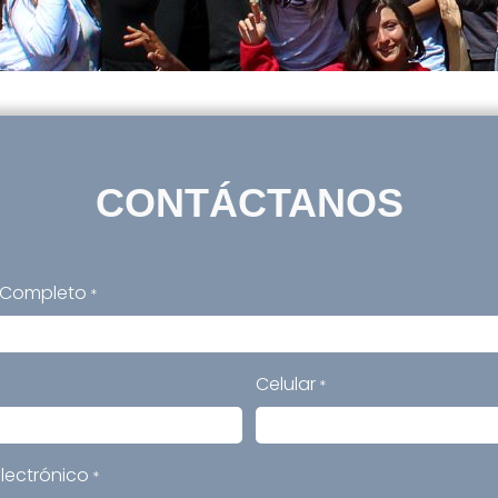
CONTÁCTANOS
 Completo
*
Celular
*
lectrónico
*