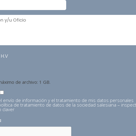
n
 H.V
áximo de archivo: 1 GB.
el envío de información y el tratamiento de mis datos personales
política de tratamiento de datos de la sociedad salesiana – inspect
 claver
a