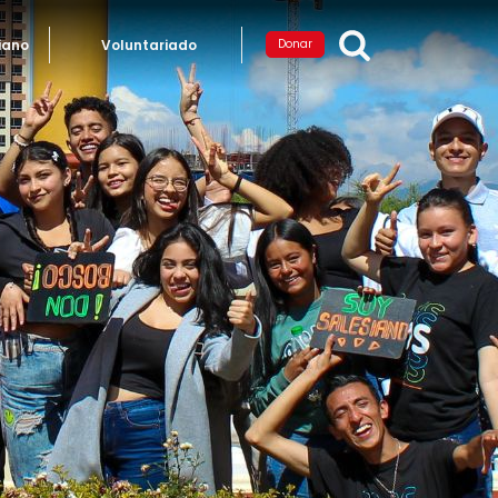
iano
Voluntariado
Donar