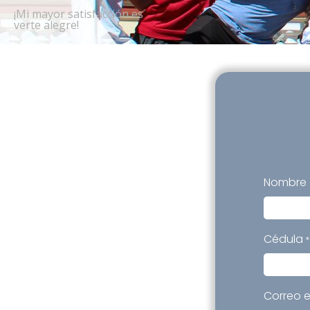
¡Mi mayor satisfacción es
verte alegre!
Nombre
Nombre
Cédula
*
Correo e