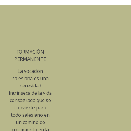
CIÓN
NENTE
ación
a es una
idad
de la vida
a que se
te para
siano en
ino de
to en la