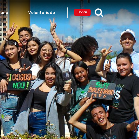
iano
Voluntariado
Donar