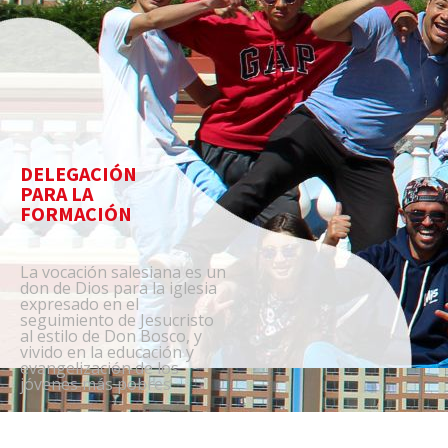
DELEGACIÓN
PARA LA
FORMACIÓN
La vocación salesiana es un
don de Dios para la iglesia
expresado en el
seguimiento de Jesucristo
al estilo de Don Bosco, y
vivido en la educación y
evangelización de los
jóvenes más pobres