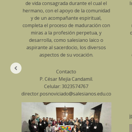
vida consagrada durante el cual el
Inspectorías Sa
ano, con el apoyo de la comunidad
Colombia, Boli
y de un acompañante espiritual,
Venezuela y Ec
leta el proceso de maduración con
noviciado es e
miras a la profesión perpetua, y
de la experienci
esarrolla, como salesiano laico o
salesiana
pirante al sacerdocio, los diversos
seguimiento d
aspectos de su vocación.
conociendo y 
el espíritu s
heredado en 
Contacto
Bosco
P. César Mejía Candamil.
Celular: 3023574767
ctor.posnoviciado@salesianos.edu.co
Contac
P. Juan Pablo A
Celular: 31
jpalcasmichilo