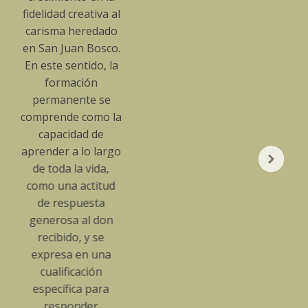
reativa al
heredado
an Bosco.
ntido, la
ción
nte se
 como la
dad de
 lo largo
la vida,
 actitud
puesta
 al don
o, y se
 en una
cación
ca para
nder