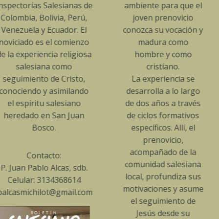
lesianas de
ambiente para que el
fidelidad c
via, Perú,
joven prenovicio
carisma 
uador. El
conozca su vocación y
en San Ju
l comienzo
madura como
En este se
a religiosa
hombre y como
forma
 como
cristiano.
permane
e Cristo,
La experiencia se
comprende
asimilando
desarrolla a lo largo
capaci
alesiano
de dos años a través
aprender a
San Juan
de ciclos formativos
de toda 
.
específicos. Allí, el
como una
prenovicio,
de res
acompañado de la
to:
generosa
comunidad salesiana
lcas, sdb.
recibid
local, profundiza sus
34368614
expresa
motivaciones y asume
t@gmail.com
cualifi
el seguimiento de
específi
Jesús desde su
respo