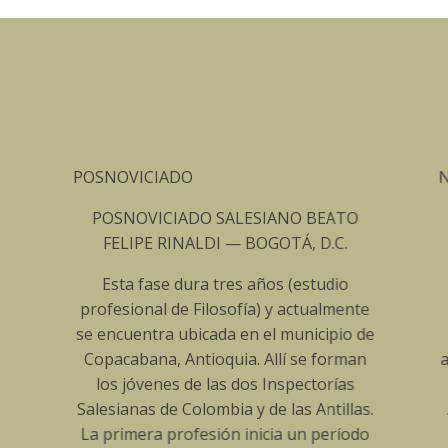
NOVICIADO
NOVICIADO
OSNOVICIADO SALESIANO BEATO
NOVICIADO S
FELIPE RINALDI — BOGOTÁ, D.C.
SAGRADO CO
JESÚS - LA
sta fase dura tres años (estudio
ANTIOQ
fesional de Filosofía) y actualmente
ncuentra ubicada en el municipio de
Esta fase dura
acabana, Antioquia. Allí se forman
actualmente se
os jóvenes de las dos Inspectorías
ubicada en 
sianas de Colombia y de las Antillas.
Antioquia; allí
primera profesión inicia un período
los jóvenes d