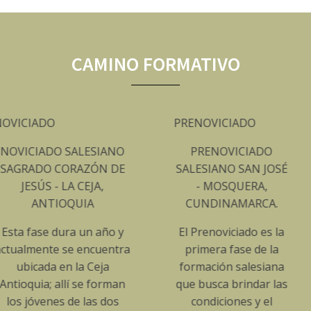
CAMINO FORMATIVO
PRENOVICIADO
FORMA
PERMA
ALESIANO
PRENOVICIADO
RAZÓN DE
SALESIANO SAN JOSÉ
La voc
 CEJA,
- MOSQUERA,
salesian
UIA
CUNDINAMARCA.
neces
intrínseca 
 un año y
El Prenoviciado es la
consagrad
 encuentra
primera fase de la
convier
la Ceja
formación salesiana
todo sale
 se forman
que busca brindar las
un cam
e las dos
condiciones y el
crecimien