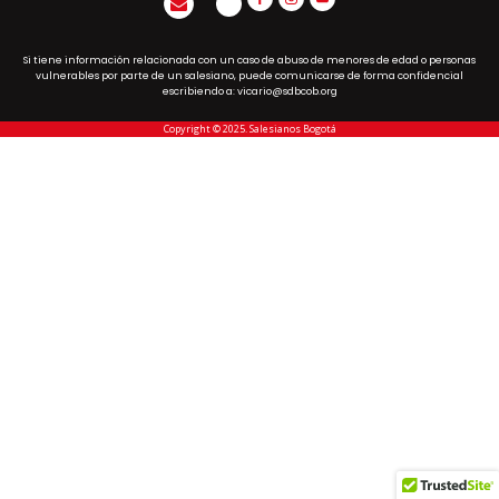
Si tiene información relacionada con un caso de abuso de menores de edad o personas
vulnerables por parte de un salesiano, puede comunicarse de forma confidencial
escribiendo a: vicario@sdbcob.org
Copyright © 2025. Salesianos Bogotá