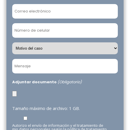
Apellidos
Email
(Obligatorio)
Teléfono
(Obligatorio)
Motivo
del
caso
Mensaje
(Obligatorio)
(Obligatorio)
Adjuntar documento
(Obligatorio)
Tamaño máximo de archivo: 1 GB.
Tratamiento
Autorizo el envío de información y el tratamiento de
de
mis datos personales según la política de tratamiento