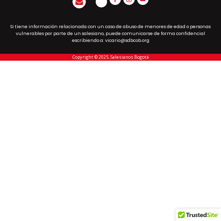
Si tiene información relacionada con un caso de abuso de menores de edad o personas
vulnerables por parte de un salesiano, puede comunicarse de forma confidencial
escribiendo a: vicario@sdbcob.org
Copyright © 2025. Salesianos Bogotá