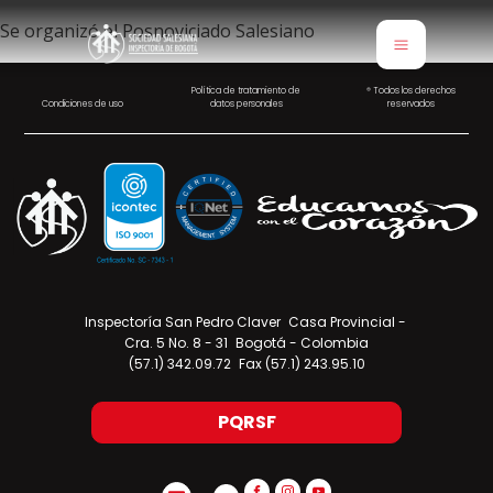
Se organizó el Posnoviciado Salesiano
Política de tratamiento de
® Todos los derechos
Condiciones de uso
datos personales
reservados
Inspectoría San Pedro Claver Casa Provincial -
Cra. 5 No. 8 - 31 Bogotá - Colombia
(57.1) 342.09.72 Fax (57.1) 243.95.10
PQRSF