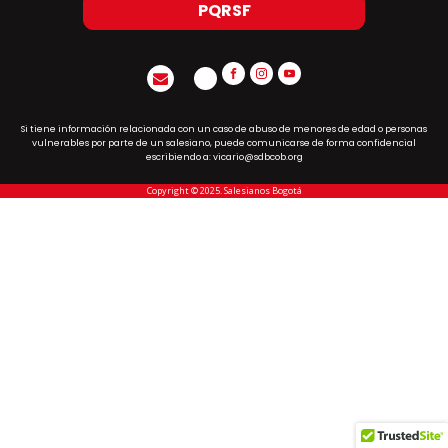
PQRSF
Si tiene información relacionada con un caso de abuso de menores de edad o personas
vulnerables por parte de un salesiano, puede comunicarse de forma confidencial
escribiendo a: vicario@sdbcob.org
Copyright © 2025. Salesianos Bogotá