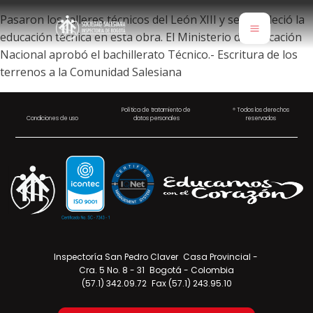
Pasaron los talleres técnicos del León XIII y se fortaleció la
educación técnica en esta obra. El Ministerio de Educación
Nacional aprobó el bachillerato Técnico.- Escritura de los
terrenos a la Comunidad Salesiana
Política de tratamiento de
® Todos los derechos
Condiciones de uso
datos personales
reservados
Inspectoría San Pedro Claver Casa Provincial -
Cra. 5 No. 8 - 31 Bogotá - Colombia
(57.1) 342.09.72 Fax (57.1) 243.95.10