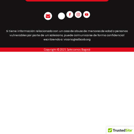
Si tiene información relacionada con un caso de abuso de menores de edad o personas
vulnerables por parte de un salesiano, puede comunicarse de forma confidencial
escribiendo a: vicario@sdbcob.org
Copyright © 2025. Salesianos Bogotá