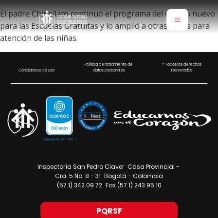
El padre Chinellato continuó el programa del edificio nuevo
para las Escuelas Gratuitas y lo amplió a otras obras para
atención de las niñas.
Política de tratamiento de
® Todos los derechos
Condiciones de uso
datos personales
reservados
Inspectoría San Pedro Claver Casa Provincial -
Cra. 5 No. 8 - 31 Bogotá - Colombia
(57.1) 342.09.72 Fax (57.1) 243.95.10
PQRSF