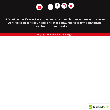
Si tiene información relacionada con un caso de abuso de menores de edad o personas
vulnerables por parte de un salesiano, puede comunicarse de forma confidencial
escribiendo a: vicario@sdbcob.org
Copyright © 2025. Salesianos Bogotá