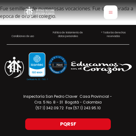
Fue semillero de numerosas vocaciones. Fue considerada a
epoca de oro del colegio.
Política de tratamiento de
® Todos los derechos
Condiciones de uso
datos personales
reservados
Inspectoría San Pedro Claver Casa Provincial -
Cra. 5 No. 8 - 31 Bogotá - Colombia
(57.1) 342.09.72 Fax (57.1) 243.95.10
PQRSF