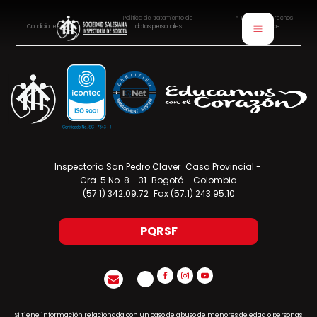
Política de tratamiento de
® Todos los derechos
Condiciones de uso
datos personales
reservados
Inspectoría San Pedro Claver Casa Provincial -
Cra. 5 No. 8 - 31 Bogotá - Colombia
(57.1) 342.09.72 Fax (57.1) 243.95.10
PQRSF
Si tiene información relacionada con un caso de abuso de menores de edad o personas