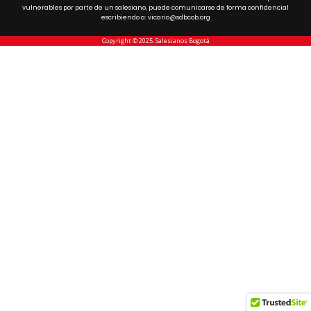
vulnerables por parte de un salesiano, puede comunicarse de forma confidencial
escribiendo a: vicario@sdbcob.org
Copyright © 2025. Salesianos Bogotá